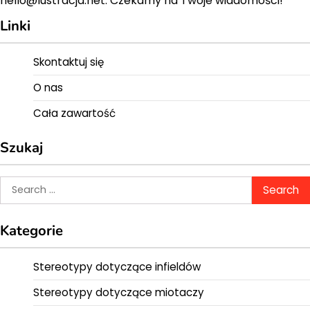
hello@lustracja.net
. Czekamy na Twoje wiadomości!
Linki
Skontaktuj się
O nas
Cała zawartość
Szukaj
Search
for:
Kategorie
Stereotypy dotyczące infieldów
Stereotypy dotyczące miotaczy