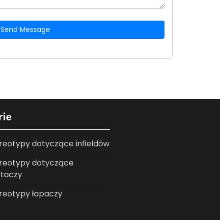
Send Message
rie
reotypy dotyczące infieldów
reotypy dotyczące
taczy
reotypy łapaczy