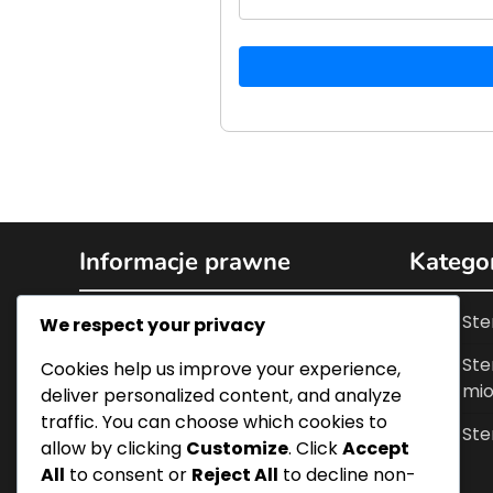
Informacje prawne
Katego
O nas
Ste
We respect your privacy
Pliki cookie i śledzenie
Ste
Cookies help us improve your experience,
mio
deliver personalized content, and analyze
Skontaktuj się
traffic. You can choose which cookies to
Ste
allow by clicking
Customize
. Click
Accept
Warunki korzystania z usługi
All
to consent or
Reject All
to decline non-