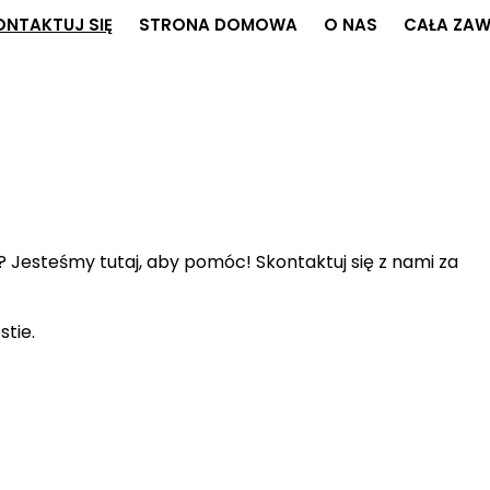
ONTAKTUJ SIĘ
STRONA DOMOWA
O NAS
CAŁA ZA
? Jesteśmy tutaj, aby pomóc! Skontaktuj się z nami za
tie.