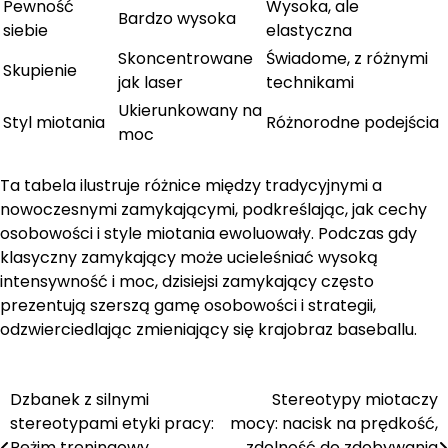
Pewność
Wysoka, ale
Bardzo wysoka
siebie
elastyczna
Skoncentrowane
Świadome, z różnymi
Skupienie
jak laser
technikami
Ukierunkowany na
Styl miotania
Różnorodne podejścia
moc
Ta tabela ilustruje różnice między tradycyjnymi a
nowoczesnymi zamykającymi, podkreślając, jak cechy
osobowości i style miotania ewoluowały. Podczas gdy
klasyczny zamykający może ucieleśniać wysoką
intensywność i moc, dzisiejsi zamykający często
prezentują szerszą gamę osobowości i strategii,
odzwierciedlając zmieniający się krajobraz baseballu.
Dzbanek z silnymi
Stereotypy miotaczy
Post
stereotypami etyki pracy:
mocy: nacisk na prędkość,
navigation
Reżim treningowy,
zdolność do zdobywania