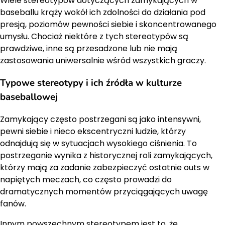
Wiele stereotypów dotyczących zamykających w
baseballu krąży wokół ich zdolności do działania pod
presją, poziomów pewności siebie i skoncentrowanego
umysłu. Chociaż niektóre z tych stereotypów są
prawdziwe, inne są przesadzone lub nie mają
zastosowania uniwersalnie wśród wszystkich graczy.
Typowe stereotypy i ich źródła w kulturze
baseballowej
Zamykający często postrzegani są jako intensywni,
pewni siebie i nieco ekscentryczni ludzie, którzy
odnajdują się w sytuacjach wysokiego ciśnienia. To
postrzeganie wynika z historycznej roli zamykających,
którzy mają za zadanie zabezpieczyć ostatnie outs w
napiętych meczach, co często prowadzi do
dramatycznych momentów przyciągających uwagę
fanów.
Innym powszechnym stereotypem jest to, że