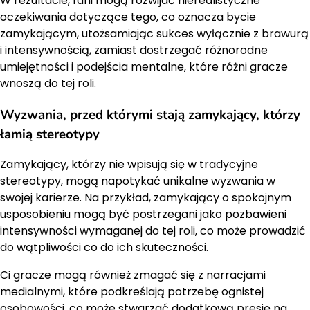
W rezultacie, fani mogą rozwijać nierealistyczne
oczekiwania dotyczące tego, co oznacza bycie
zamykającym, utożsamiając sukces wyłącznie z brawurą
i intensywnością, zamiast dostrzegać różnorodne
umiejętności i podejścia mentalne, które różni gracze
wnoszą do tej roli.
Wyzwania, przed którymi stają zamykający, którzy
łamią stereotypy
Zamykający, którzy nie wpisują się w tradycyjne
stereotypy, mogą napotykać unikalne wyzwania w
swojej karierze. Na przykład, zamykający o spokojnym
usposobieniu mogą być postrzegani jako pozbawieni
intensywności wymaganej do tej roli, co może prowadzić
do wątpliwości co do ich skuteczności.
Ci gracze mogą również zmagać się z narracjami
medialnymi, które podkreślają potrzebę ognistej
osobowości, co może stwarzać dodatkową presję na