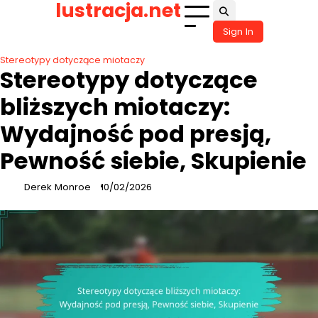
lustracja.net
Skip
to
Sign In
content
Stereotypy dotyczące miotaczy
Stereotypy dotyczące
bliższych miotaczy:
Wydajność pod presją,
Pewność siebie, Skupienie
Derek Monroe
10/02/2026