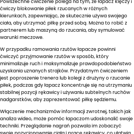
Powszechne ćwiczenie polega na tym, że łapacz klęczy i
ćwiczy blokowanie piłek rzucanych w różnych
kierunkach, zapewniając, że skutecznie używa swojego
ciała, aby utrzymać piłkę przed sobą. Można to robić z
partnerem lub maszyną do rzucania, aby symulować
warunki meczowe.
W przypadku ramowania rzutów łapacze powinni
ćwiczyć przyjmowanie rzutów w sposób, który
minimalizuje ruch i maksymalizuje prawdopodobieństwo
uzyskania uznanych strajków. Przydatnym ćwiczeniem
jest poproszenie trenera lub kolegi z drużyny o rzucanie
piłek, podczas gdy łapacz koncentruje się na utrzymaniu
stabilnej pozycji rękawicy i używaniu subtelnych ruchów
nadgarstków, aby zaprezentować piłkę sędziemu.
Włączenie mechanizmów informacji zwrotnej, takich jak
analiza wideo, może pomóc łapaczom udoskonalić swoje
techniki. Przeglądanie nagrań pozwala im zobaczyć
swoje pozycjonowanie ciała i pracę rękawicy, co ułatwia