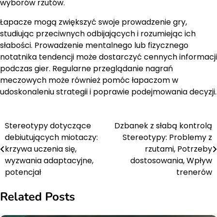
wyborów rzutów.
Łapacze mogą zwiększyć swoje prowadzenie gry,
studiując przeciwnych odbijających i rozumiejąc ich
słabości. Prowadzenie mentalnego lub fizycznego
notatnika tendencji może dostarczyć cennych informacji
podczas gier. Regularne przeglądanie nagrań
meczowych może również pomóc łapaczom w
udoskonaleniu strategii i poprawie podejmowania decyzji.
Stereotypy dotyczące
Dzbanek z słabą kontrolą
Post
debiutujących miotaczy:
Stereotypy: Problemy z
navigation
krzywa uczenia się,
rzutami, Potrzeby
wyzwania adaptacyjne,
dostosowania, Wpływ
potencjał
trenerów
Related Posts