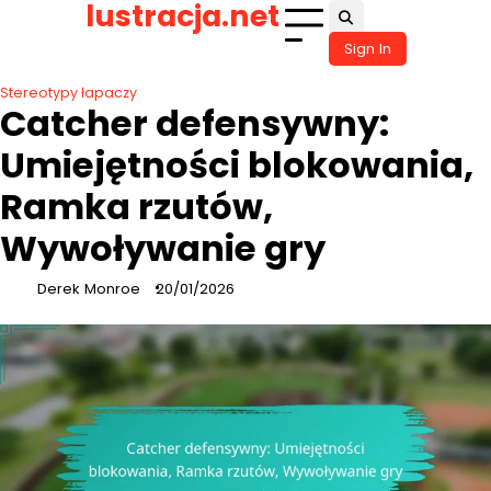
lustracja.net
Skip
to
Sign In
content
Stereotypy łapaczy
Catcher defensywny:
Umiejętności blokowania,
Ramka rzutów,
Wywoływanie gry
Derek Monroe
20/01/2026