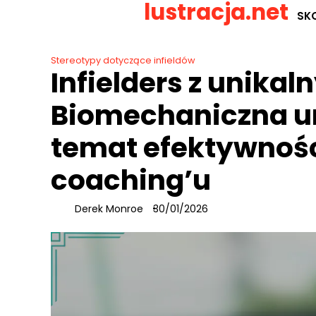
lustracja.net
Skip
SK
to
content
Stereotypy dotyczące infieldów
Infielders z unika
Biomechaniczna un
temat efektywnoś
coaching’u
Derek Monroe
30/01/2026