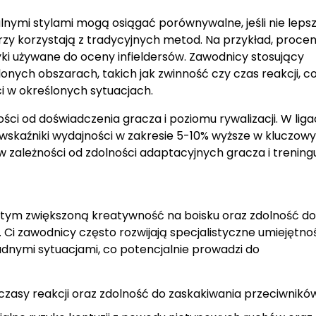
alnymi stylami mogą osiągać porównywalne, jeśli nie lepsz
rzy korzystają z tradycyjnych metod. Na przykład, procen
ki używane do oceny infieldersów. Zawodnicy stosujący
onych obszarach, takich jak zwinność czy czas reakcji, c
i w określonych sytuacjach.
ści od doświadczenia gracza i poziomu rywalizacji. W lig
 wskaźniki wydajności w zakresie 5-10% wyższe w kluczow
zależności od zdolności adaptacyjnych gracza i treningu
w tym zwiększoną kreatywność na boisku oraz zdolność do
. Ci zawodnicy często rozwijają specjalistyczne umiejętnoś
rudnymi sytuacjami, co potencjalnie prowadzi do
zasy reakcji oraz zdolność do zaskakiwania przeciwników