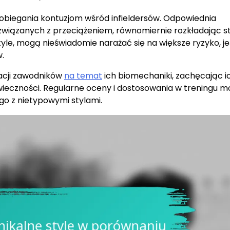
pobiegania kontuzjom wśród infieldersów. Odpowiednia
związanych z przeciążeniem, równomiernie rozkładając s
tyle, mogą nieświadomie narażać się na większe ryzyko, jeś
.
kacji zawodników
na temat
ich biomechaniki, zachęcając i
owieczności. Regularne oceny i dostosowania w treningu 
go z nietypowymi stylami.