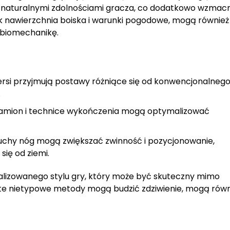
 z naturalnymi zdolnościami gracza, co dodatkowo wzmac
 jak nawierzchnia boiska i warunki pogodowe, mogą również
ą biomechanikę.
dersi przyjmują postawy różniące się od konwencjonalneg
.
amion i technice wykończenia mogą optymalizować
chy nóg mogą zwiększać zwinność i pozycjonowanie,
się od ziemi.
alizowanego stylu gry, który może być skuteczny mimo
te nietypowe metody mogą budzić zdziwienie, mogą równ