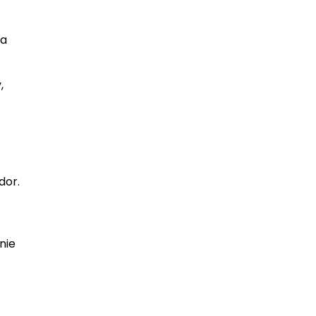
na
,
dor.
nie