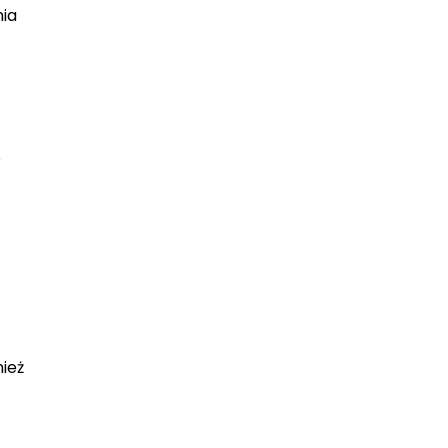
nia
o
ież