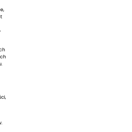
e,
t
o
ach
ych
.
ci,
.