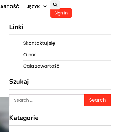
WARTOŚĆ
JĘZYK
Sign In
Linki
:
Skontaktuj się
O nas
Cała zawartość
Szukaj
Search
for:
Kategorie