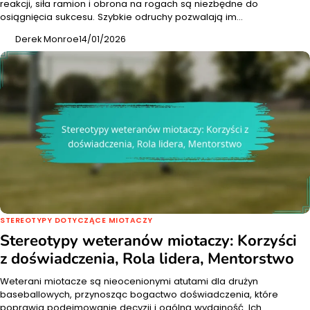
reakcji, siła ramion i obrona na rogach są niezbędne do
osiągnięcia sukcesu. Szybkie odruchy pozwalają im…
Derek Monroe
14/01/2026
STEREOTYPY DOTYCZĄCE MIOTACZY
Stereotypy weteranów miotaczy: Korzyści
z doświadczenia, Rola lidera, Mentorstwo
Weterani miotacze są nieocenionymi atutami dla drużyn
baseballowych, przynosząc bogactwo doświadczenia, które
poprawia podejmowanie decyzji i ogólną wydajność. Ich