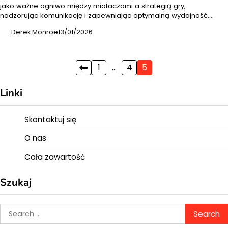
jako ważne ogniwo między miotaczami a strategią gry,
nadzorując komunikację i zapewniając optymalną wydajność.…
Derek Monroe
13/01/2026
Posts
1
…
4
5
pagination
Linki
Skontaktuj się
O nas
Cała zawartość
Szukaj
Search
for: